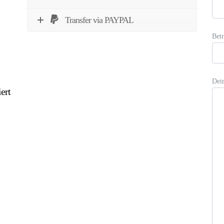
Transfer via PAYPAL
Betr
Dei
ert